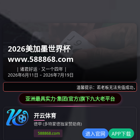
新闻中心
更多>>